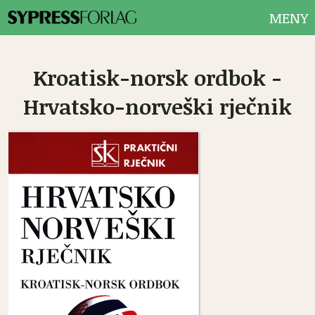
MENY
Kroatisk-norsk ordbok -
Hrvatsko-norveški rječnik